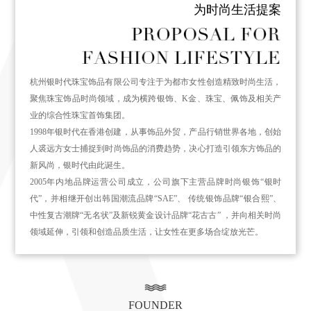
为时尚生活提案
杭州银时代珠宝饰品有限公司专注于为都市女性创造精致时尚生活，
聚焦珠宝饰品时尚领域，成为横跨银饰、K金、珠宝、佩饰及相关产
业的综合性珠宝首饰集团。
1998年银时代在香港创建，从事饰品外贸，产品行销世界各地，创始
人裘远方女士捕捉到时尚饰品的消费趋势，决心打造引领东方饰品的
新风尚，银时代由此诞生。
2005年内地品牌运营公司成立，公司旗下主营品牌时尚银饰“银时
代”，并相继开创出韩国潮流品牌“SAE”、 传统银饰品牌“银合熙”、
中性复古潮牌“无名状”及新锐黄金设计品牌“花古古” ，并向相关时尚
领域延伸，引领和创造品质生活，让女性在更多场合绽放光芒。
FOUNDER